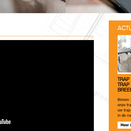
ACT
TRAP
TRAP
BREE
Binnen 
onze tra
uw trap 
in de r
Meer i