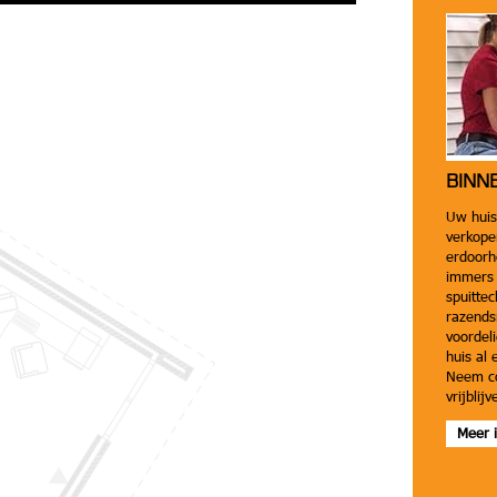
BINN
Uw huis
verkope
erdoorh
immers 
spuittec
razends
voordel
huis al 
Neem co
vrijblij
Meer i