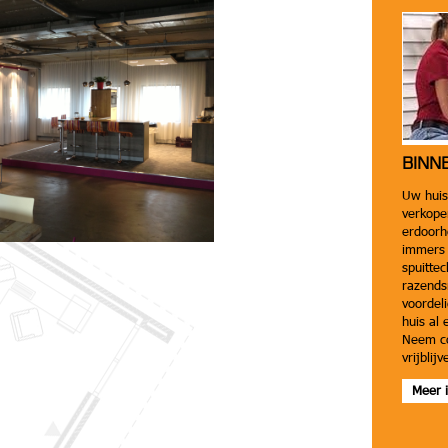
BINN
Uw huis
verkope
erdoorh
immers 
spuittec
razends
voordel
huis al 
Neem co
vrijblij
Meer i