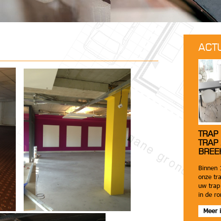
ACT
TRAP
TRAP
BREE
Binnen 
onze tra
uw trap 
in de r
Meer i